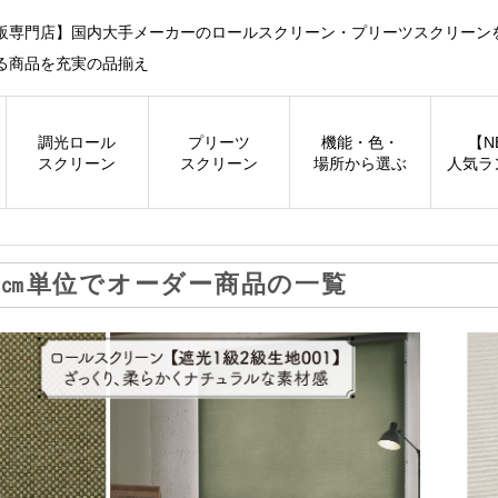
販専門店】国内大手メーカーのロールスクリーン・プリーツスクリーン
る商品を充実の品揃え
調光
ロール
プリーツ
機能・色・
【N
スクリーン
スクリーン
場所から選ぶ
人気ラ
1㎝単位でオーダー商品の一覧