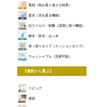
遮熱（熱を遮り省エネ効果）
遮光（光を遮る機能）
抗ウイルス・制菌（清潔に保つ機能）
耐水・防水・はっ水
突っ張りタイプ（テンションタイプ）
ウォッシャブル（洗濯可能）
【場所から選ぶ】
リビング
寝室