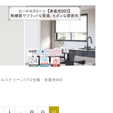
ールスクリーン/プロ仕様・非遮光003
1
…
20
21
22