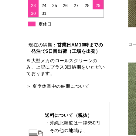
23
24
25
26
27
28
29
30
31
定休日
ロ
現在の納期：
営業日AM10時までの
発注で5日目出荷（工場を出発）
※大型メカのロールスクリーンの
み、上記にプラス3日納期をいただい
ております。
＞ 夏季休業中の納期について
送料について（税抜）
・沖縄北海道は一律650円
その他の地域は、