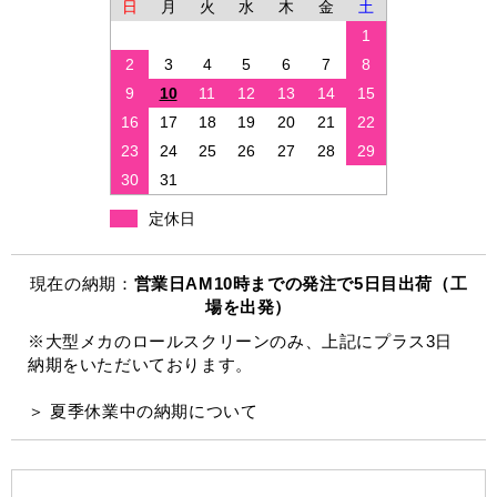
日
月
火
水
木
金
土
1
2
3
4
5
6
7
8
9
10
11
12
13
14
15
16
17
18
19
20
21
22
23
24
25
26
27
28
29
30
31
定休日
現在の納期：
営業日AM10時までの発注で5日目出荷（工
場を出発）
※大型メカのロールスクリーンのみ、上記にプラス3日
納期をいただいております。
＞ 夏季休業中の納期について